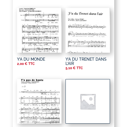
Y’A DU MONDE
Y’A DU TRENET DANS
L’AIR
2,00
€
TTC
5,10
€
TTC