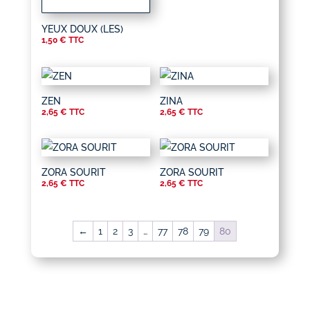
YEUX DOUX (LES)
1,50
€
TTC
ZEN
ZINA
2,65
€
TTC
2,65
€
TTC
ZORA SOURIT
ZORA SOURIT
2,65
€
TTC
2,65
€
TTC
←
1
2
3
…
77
78
79
80