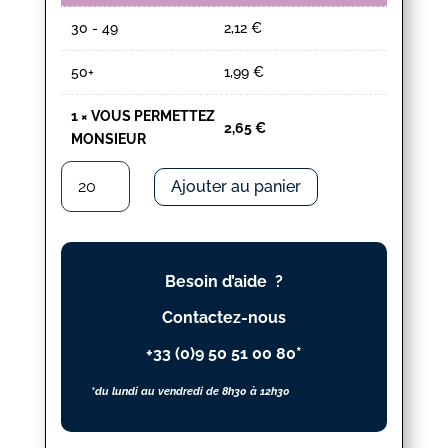
30 - 49
2,12
€
50+
1,99
€
1
×
VOUS PERMETTEZ
2,65
€
MONSIEUR
quantité
Ajouter au panier
de
VOUS
PERMETTEZ
MONSIEUR
Besoin d’aide ?
Contactez-nous
+33 (0)9 50 51 00 80*
*du lundi au vendredi de 8h30 à 12h30