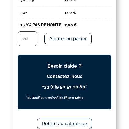
50+
1,50
€
1
×
Y'A PAS DE HONTE
2,00
€
quantité
Ajouter au panier
de
Y'A
PAS
DE
Besoin d’aide ?
HONTE
Contactez-nous
+33 (0)9 50 51 00 80*
*du lundi au vendredi de 8h30 à 12h30
Retour au catalogue