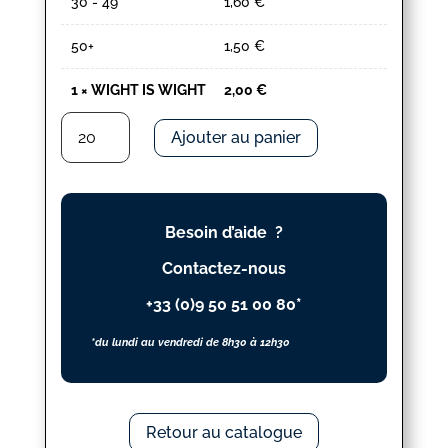
30 - 49
1,60
€
50+
1,50
€
1
×
WIGHT IS WIGHT
2,00
€
quantité
Ajouter au panier
de
WIGHT
IS
WIGHT
Besoin d’aide ?
Contactez-nous
+33 (0)9 50 51 00 80*
*du lundi au vendredi de 8h30 à 12h30
Retour au catalogue