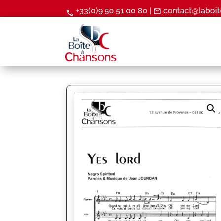
+33(0)9 50 51 00 80 |
contact@laboit
mail
call