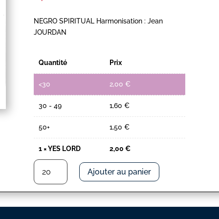
NEGRO SPIRITUAL Harmonisation : Jean
JOURDAN
Quantité
Prix
<30
2,00
€
30 - 49
1,60
€
50+
1,50
€
1
×
YES LORD
2,00
€
quantité
Ajouter au panier
de
YES
LORD