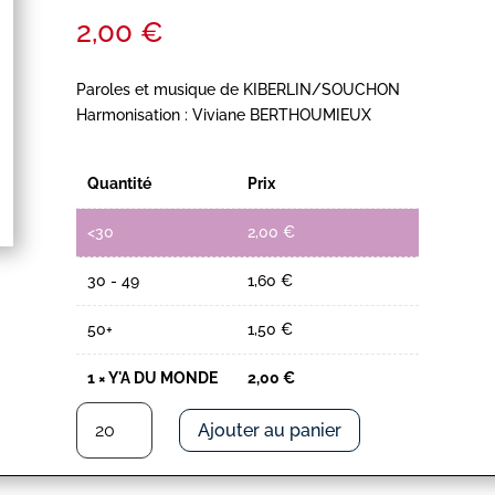
2,00
€
Paroles et musique de KIBERLIN/SOUCHON
Harmonisation : Viviane BERTHOUMIEUX
Quantité
Prix
<30
2,00
€
30 - 49
1,60
€
50+
1,50
€
1
×
Y'A DU MONDE
2,00
€
quantité
Ajouter au panier
de
Y'A
DU