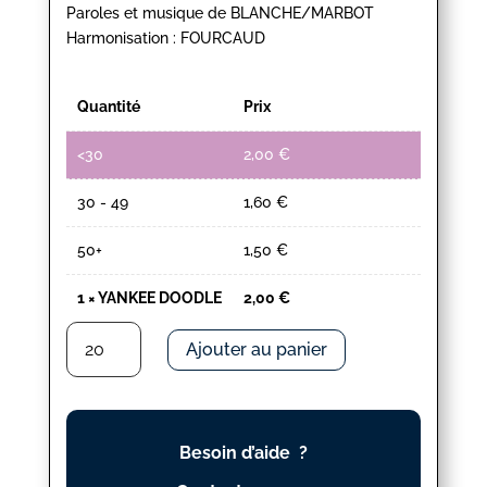
Paroles et musique de BLANCHE/MARBOT
Harmonisation : FOURCAUD
Quantité
Prix
<30
2,00
€
30 - 49
1,60
€
50+
1,50
€
1
×
YANKEE DOODLE
2,00
€
quantité
Ajouter au panier
de
YANKEE
DOODLE
Besoin d’aide ?