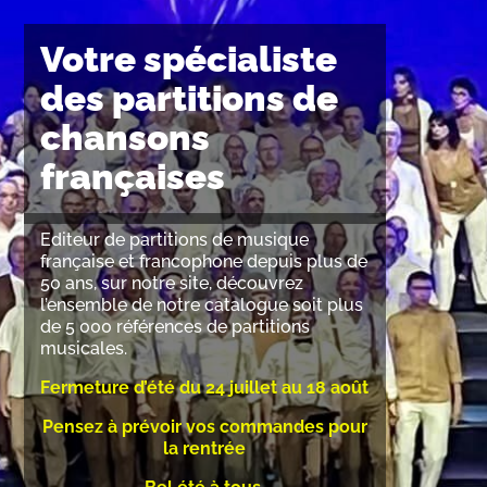
Votre spécialiste
des partitions de
chansons
françaises
Editeur de partitions de musique
française et francophone depuis plus de
50 ans, sur notre site, découvrez
l’ensemble de notre catalogue soit plus
de 5 000 références de partitions
musicales.
Fermeture d’été du 24 juillet au 18 août
Pensez à prévoir vos commandes pour
la rentrée