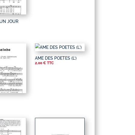
’UN JOUR
AME DES POETES (L’)
2,00
€
TTC