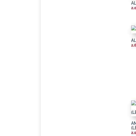
A
2,
AL
2,
A
(L
2,