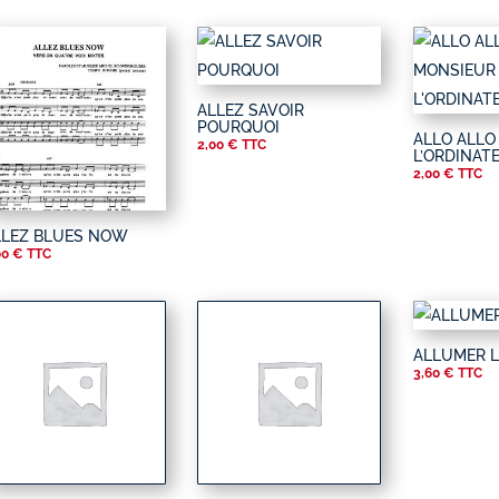
ALLEZ SAVOIR
POURQUOI
ALLO ALLO
2,00
€
TTC
L’ORDINAT
2,00
€
TTC
LLEZ BLUES NOW
00
€
TTC
ALLUMER L
3,60
€
TTC