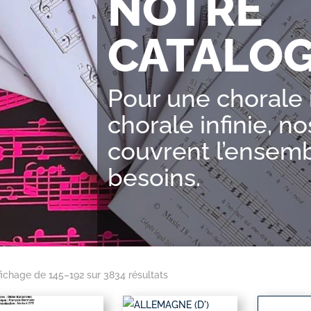
NOTRE
CATALO
Pour une chorale 
chorale infinie, no
couvrent l’ensem
besoins.
fichage de 145–192 sur 3834 résultats