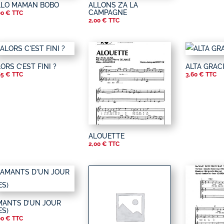
LLO MAMAN BOBO
ALLONS Z’A LA
CAMPAGNE
00
€
TTC
2,00
€
TTC
ORS C’EST FINI ?
ALTA GRAC
65
€
TTC
3,60
€
TTC
ALOUETTE
2,00
€
TTC
MANTS D’UN JOUR
ES)
00
€
TTC