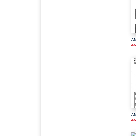
AM
2,
A
2,