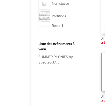
Non classé
Partitions
Recueil
AL
2,
Liste des évènements à
venir
SUMMER PHONIES by
Spectacul’Art
A
2,