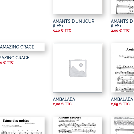
AMANTS D’UN JOUR
AMANTS D
(LES)
(LES)
5,10
€
TTC
2,00
€
TTC
MAZING GRACE
50
€
TTC
AMBALABA
AMBALABA
2,00
€
TTC
2,65
€
TTC