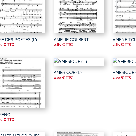
E DES POETES (L’)
AMELIE COLBERT
AMENE TOI
00
€
TTC
2,65
€
TTC
2,65
€
TTC
AMERIQUE (L’)
AMERIQUE (
2,00
€
TTC
2,00
€
TTC
MENO
00
€
TTC