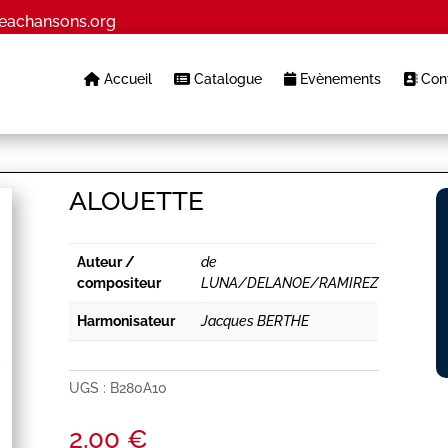
eachansons.org
Accueil
Catalogue
Evènements
Cont
ALOUETTE
Auteur /
de
compositeur
LUNA/DELANOE/RAMIREZ
Harmonisateur
Jacques BERTHE
UGS :
B280A10
2,00
€