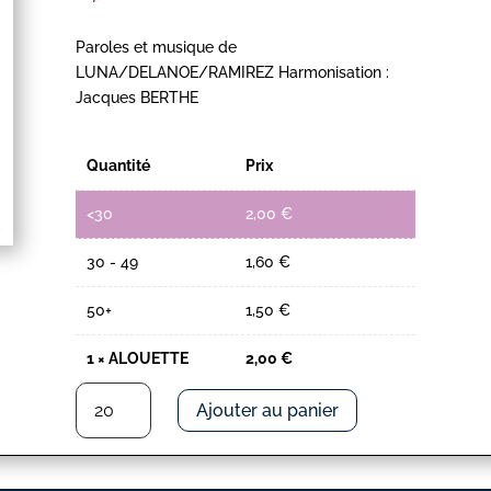
Paroles et musique de
LUNA/DELANOE/RAMIREZ Harmonisation :
Jacques BERTHE
Quantité
Prix
<30
2,00
€
30 - 49
1,60
€
50+
1,50
€
1
×
ALOUETTE
2,00
€
quantité
Ajouter au panier
de
ALOUETTE