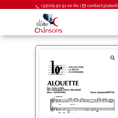
+33(0)9 50 51 00 80 |
contact@laboit
mail
call