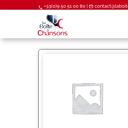
+33(0)9 50 51 00 80 |
contact@laboit
mail
call