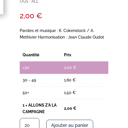
UGS :
ALL
2,00
€
Paroles et musique : K. Cokenstock / A.
Methivier Harmonisation : Jean Claude Oudot
Quantité
Prix
<30
2,00
€
30 - 49
1,60
€
50+
1,50
€
1
×
ALLONS Z'A LA
2,00
€
CAMPAGNE
quantité
Ajouter au panier
de