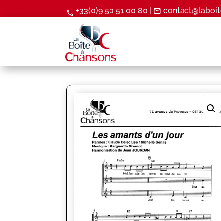
+33(0)9 50 51 00 80 |
contact@laboit
mail
call