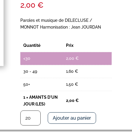
2,00
€
Paroles et musique de DELECLUSE /
MONNOT Harmonisation : Jean JOURDAN
Quantité
Prix
<30
2,00
€
30 - 49
1,60
€
50+
1,50
€
1
×
AMANTS D'UN
2,00
€
JOUR (LES)
quantité
Ajouter au panier
de
AMANTS