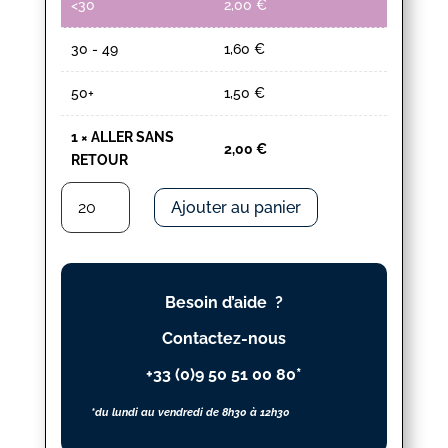
<30
2,00
€
30 - 49
1,60
€
50+
1,50
€
1
×
ALLER SANS
2,00
€
RETOUR
quantité
Ajouter au panier
de
ALLER
SANS
RETOUR
Besoin d’aide ?
Contactez-nous
+33 (0)9 50 51 00 80*
*du lundi au vendredi de 8h30 à 12h30