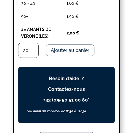
30 - 49
1,60
€
50+
1,50
€
1
×
AMANTS DE
2,00
€
VERONE (LES)
quantité
Ajouter au panier
de
AMANTS
DE
VERONE
Besoin d’aide ?
(LES)
Contactez-nous
+33 (0)9 50 51 00 80*
*du lundi au vendredi de 8h30 à 12h30