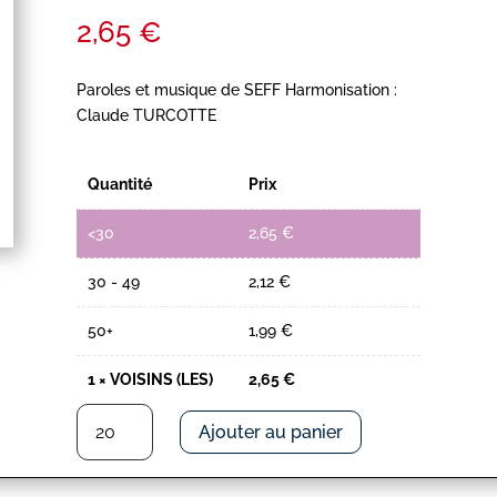
2,65
€
Paroles et musique de SEFF Harmonisation :
Claude TURCOTTE
Quantité
Prix
<30
2,65
€
30 - 49
2,12
€
50+
1,99
€
1
×
VOISINS (LES)
2,65
€
quantité
Ajouter au panier
de
VOISINS
(LES)