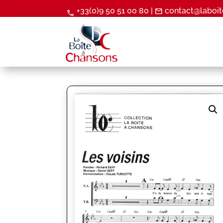
+33(0)9 50 51 00 80 |
contact@laboit
mail
call