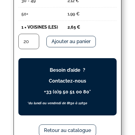
30 - 49
2,12
€
50+
1,99
€
1
×
VOISINES (LES)
2,65
€
quantité
Ajouter au panier
de
VOISINES
(LES)
Besoin d’aide ?
Contactez-nous
+33 (0)9 50 51 00 80*
*du lundi au vendredi de 8h30 à 12h30
Retour au catalogue