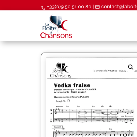
+33(0)9 50 51 00 80 |
contact@laboit
mail
call