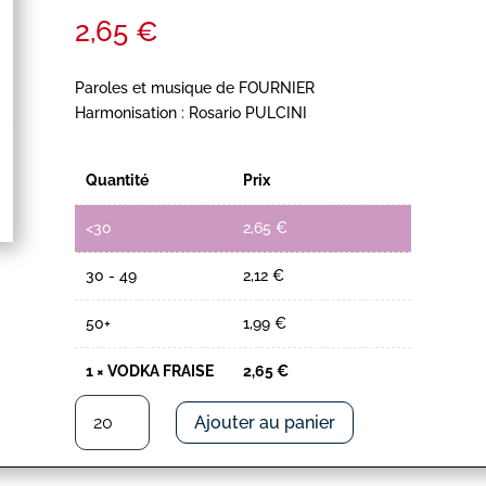
2,65
€
Paroles et musique de FOURNIER
Harmonisation : Rosario PULCINI
Quantité
Prix
<30
2,65
€
30 - 49
2,12
€
50+
1,99
€
1
×
VODKA FRAISE
2,65
€
quantité
Ajouter au panier
de
VODKA
FRAISE