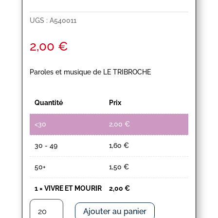
UGS :
A540011
2,00
€
Paroles et musique de LE TRIBROCHE
Quantité
Prix
<30
2,00
€
30 - 49
1,60
€
50+
1,50
€
1
×
VIVRE ET MOURIR
2,00
€
quantité
Ajouter au panier
de