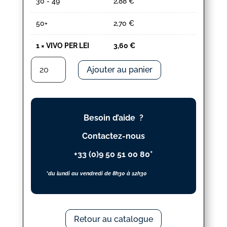
30 - 49
2,88
€
50+
2,70
€
1
×
VIVO PER LEI
3,60
€
quantité
Ajouter au panier
de
VIVO
PER
LEI
Besoin d’aide ?
Contactez-nous
+33 (0)9 50 51 00 80*
*du lundi au vendredi de 8h30 à 12h30
Retour au catalogue