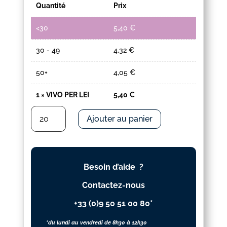
Quantité
Prix
<30
5,40
€
30 - 49
4,32
€
50+
4,05
€
1
×
VIVO PER LEI
5,40
€
quantité
Ajouter au panier
de
VIVO
PER
LEI
Besoin d’aide ?
Contactez-nous
+33 (0)9 50 51 00 80*
*du lundi au vendredi de 8h30 à 12h30