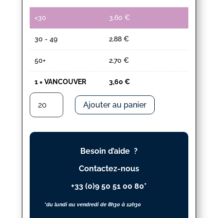
<30
3,60
€
30 - 49
2,88
€
50+
2,70
€
1
×
VANCOUVER
3,60
€
quantité
Ajouter au panier
de
VANCOUVER
Besoin d’aide ?
Contactez-nous
+33 (0)9 50 51 00 80*
*du lundi au vendredi de 8h30 à 12h30