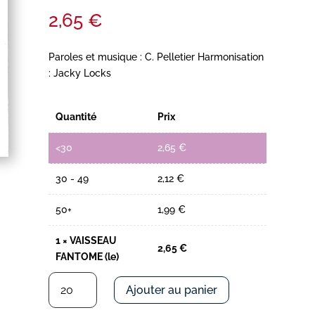
2,65
€
Paroles et musique : C. Pelletier Harmonisation
: Jacky Locks
Quantité
Prix
<30
2,65
€
30 - 49
2,12
€
50+
1,99
€
1
×
VAISSEAU
2,65
€
FANTOME (le)
quantité
Ajouter au panier
de
VAISSEAU