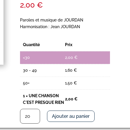
2,00
€
Paroles et musique de JOURDAN
Harmonisation : Jean JOURDAN
Quantité
Prix
<30
2,00
€
30 - 49
1,60
€
50+
1,50
€
1
×
UNE CHANSON
2,00
€
C'EST PRESQUE RIEN
quantité
Ajouter au panier
de
UNE