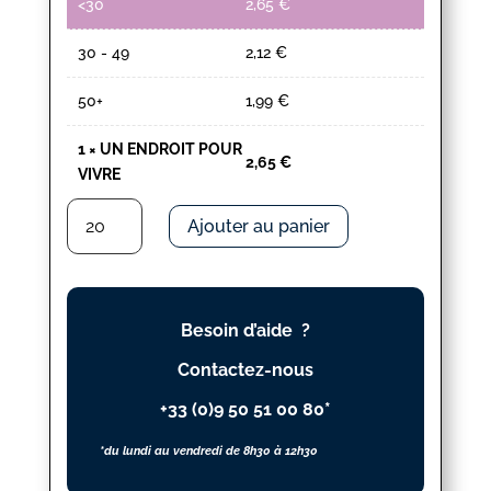
<30
2,65
€
30 - 49
2,12
€
50+
1,99
€
1
×
UN ENDROIT POUR
2,65
€
VIVRE
quantité
Ajouter au panier
de
UN
ENDROIT
POUR
Besoin d’aide ?
VIVRE
Contactez-nous
+33 (0)9 50 51 00 80*
*du lundi au vendredi de 8h30 à 12h30