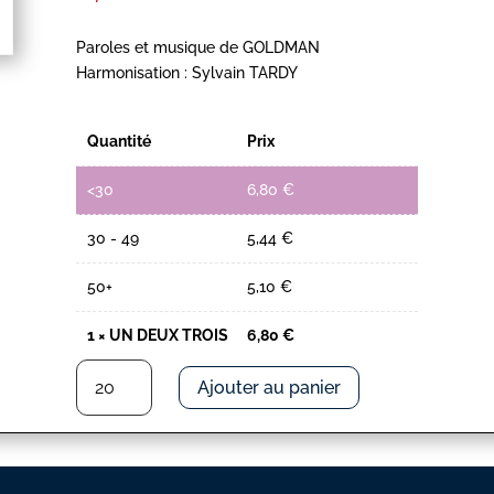
Paroles et musique de GOLDMAN
Harmonisation : Sylvain TARDY
Quantité
Prix
<30
6,80
€
30 - 49
5,44
€
50+
5,10
€
1
×
UN DEUX TROIS
6,80
€
quantité
Ajouter au panier
de
UN
DEUX
TROIS