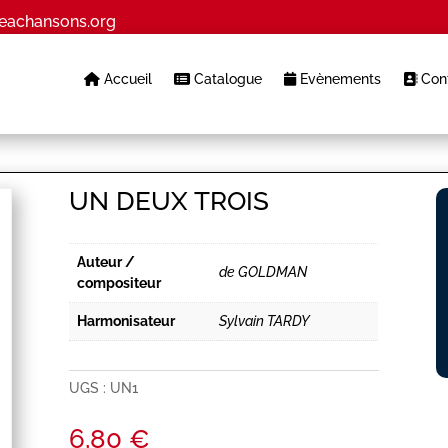
eachansons.org
Accueil
Catalogue
Evènements
Cont
UN DEUX TROIS
Auteur /
de GOLDMAN
compositeur
Harmonisateur
Sylvain TARDY
UGS :
UN1
6,80
€