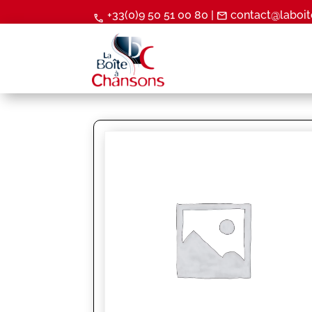
+33(0)9 50 51 00 80 |
contact@laboit
mail
call