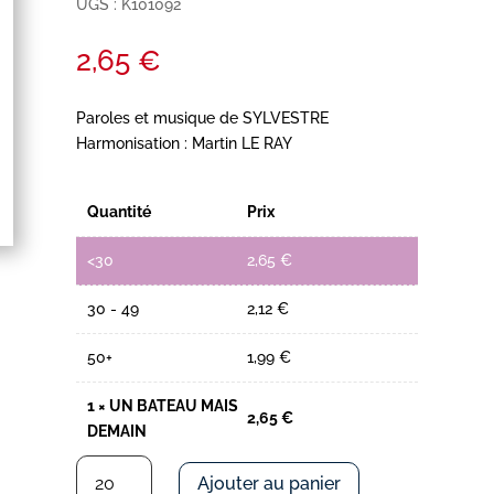
UGS :
K101092
2,65
€
Paroles et musique de SYLVESTRE
Harmonisation : Martin LE RAY
Quantité
Prix
<30
2,65
€
30 - 49
2,12
€
50+
1,99
€
1
×
UN BATEAU MAIS
2,65
€
DEMAIN
quantité
Ajouter au panier
de