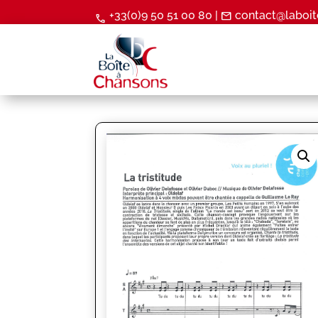
+33(0)9 50 51 00 80 |
contact@laboit
mail
call