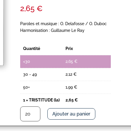
2,65
€
Paroles et musique : O. Delafosse / O. Duboc
Harmonisation : Guillaume Le Ray
Quantité
Prix
<30
2,65
€
30 - 49
2,12
€
50+
1,99
€
1
×
TRISTITUDE (la)
2,65
€
quantité
Ajouter au panier
de
TRISTITUDE
(la)