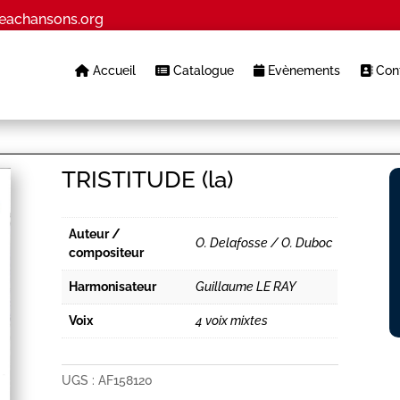
eachansons.org
Accueil
Catalogue
Evènements
Cont
TRISTITUDE (la)
Auteur /
O. Delafosse / O. Duboc
compositeur
Harmonisateur
Guillaume LE RAY
Voix
4 voix mixtes
UGS :
AF158120