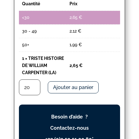
Quantité
Prix
<30
2,65
€
30 - 49
2,12
€
50+
1,99
€
1
×
TRISTE HISTOIRE
DE WILLIAM
2,65
€
CARPENTER (LA)
quantité
Ajouter au panier
de
TRISTE
HISTOIRE
DE
Besoin d’aide ?
WILLIAM
CARPENTER
Contactez-nous
(LA)