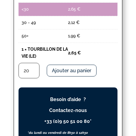
<30
2,65
€
30 - 49
2,12
€
50+
1,99
€
1
×
TOURBILLON DE LA
2,65
€
VIE (LE)
quantité
Ajouter au panier
de
TOURBILLON
DE
LA
Besoin d’aide ?
VIE
(LE)
Contactez-nous
+33 (0)9 50 51 00 80*
*du lundi au vendredi de 8h30 à 12h30