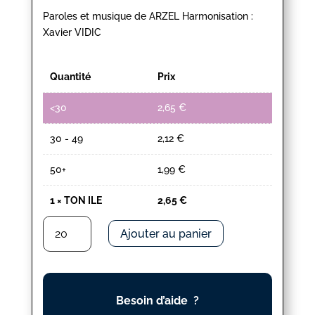
Paroles et musique de ARZEL Harmonisation :
Xavier VIDIC
Quantité
Prix
<30
2,65
€
30 - 49
2,12
€
50+
1,99
€
1
×
TON ILE
2,65
€
quantité
Ajouter au panier
de
TON
ILE
Besoin d’aide ?