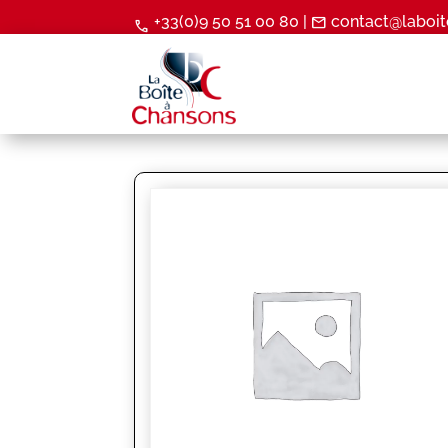
+33(0)9 50 51 00 80 |
contact@laboit
mail
call