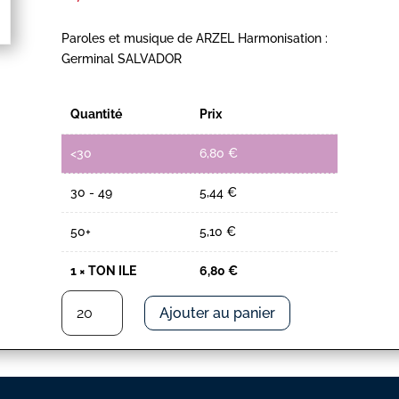
Paroles et musique de ARZEL Harmonisation :
Germinal SALVADOR
Quantité
Prix
<30
6,80
€
30 - 49
5,44
€
50+
5,10
€
1
×
TON ILE
6,80
€
quantité
Ajouter au panier
de
TON
ILE