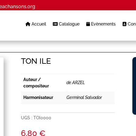
eachansons.org
Accueil
Catalogue
Evènements
Cont
TON ILE
Auteur /
de ARZEL
compositeur
Harmonisateur
Germinal Salvador
UGS :
TOI0000
6,80
€