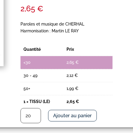
2,65
€
Paroles et musique de CHERHAL
Harmonisation : Martin LE RAY
Quantité
Prix
<30
2,65
€
30 - 49
2,12
€
50+
1,99
€
1
×
TISSU (LE)
2,65
€
quantité
Ajouter au panier
de
TISSU
(LE)