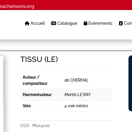
eachansons.org
Accueil
Catalogue
Evènements
Cont
TISSU (LE)
Auteur /
de CHERHAL
compositeur
Harmonisateur
Martin LE RAY
Voix
4 voix mixtes
UGS :
M104020