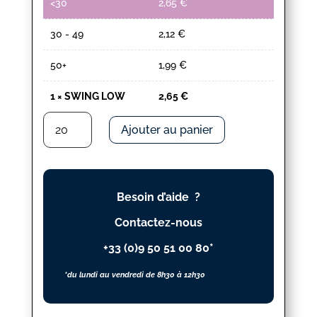
<30
2,65
€
30 - 49
2,12
€
50+
1,99
€
1
×
SWING LOW
2,65
€
quantité
Ajouter au panier
de
SWING
LOW
Besoin d’aide ?
Contactez-nous
+33 (0)9 50 51 00 80*
*du lundi au vendredi de 8h30 à 12h30