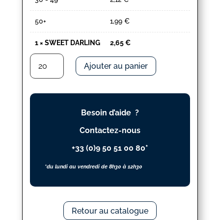
50+
1,99
€
1
×
SWEET DARLING
2,65
€
quantité
Ajouter au panier
de
SWEET
DARLING
Besoin d’aide ?
Contactez-nous
+33 (0)9 50 51 00 80*
*du lundi au vendredi de 8h30 à 12h30
Retour au catalogue