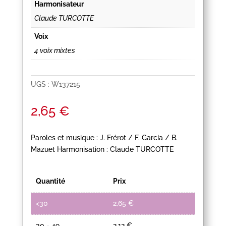
Harmonisateur
Claude TURCOTTE
Voix
4 voix mixtes
UGS :
W137215
2,65
€
Paroles et musique : J. Frérot / F. Garcia / B.
Mazuet Harmonisation : Claude TURCOTTE
Quantité
Prix
<30
2,65
€
30 - 49
2,12
€