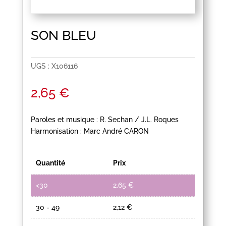
SON BLEU
UGS :
X106116
2,65
€
Paroles et musique : R. Sechan / J.L. Roques
Harmonisation : Marc André CARON
Quantité
Prix
<30
2,65
€
30 - 49
2,12
€