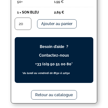
50+
1,99
€
1
×
SON BLEU
2,65
€
quantité
Ajouter au panier
de
SON
BLEU
Besoin d’aide ?
Contactez-nous
+33 (0)9 50 51 00 80*
*du lundi au vendredi de 8h30 à 12h30
Retour au catalogue