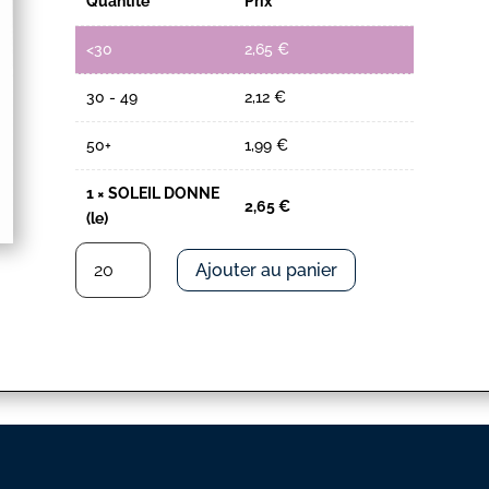
Quantité
Prix
<30
2,65
€
30 - 49
2,12
€
50+
1,99
€
1
×
SOLEIL DONNE
2,65
€
(le)
quantité
Ajouter au panier
de
SOLEIL
DONNE
(le)