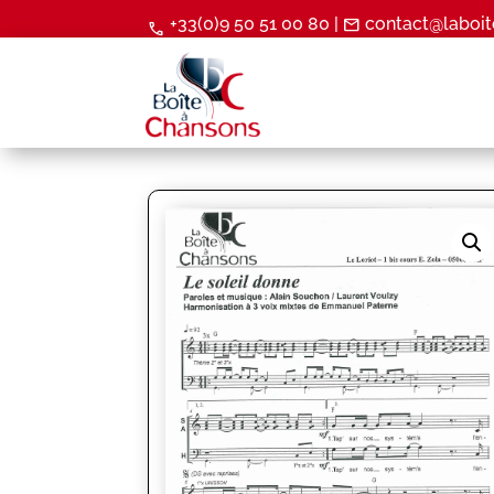
+33(0)9 50 51 00 80 |
contact@laboit
mail
call