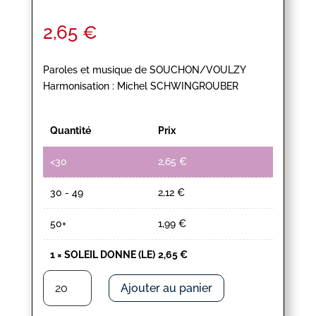
2,65
€
Paroles et musique de SOUCHON/VOULZY
Harmonisation : Michel SCHWINGROUBER
Quantité
Prix
<30
2,65
€
30 - 49
2,12
€
50+
1,99
€
1
×
SOLEIL DONNE (LE)
2,65
€
quantité
Ajouter au panier
de
SOLEIL