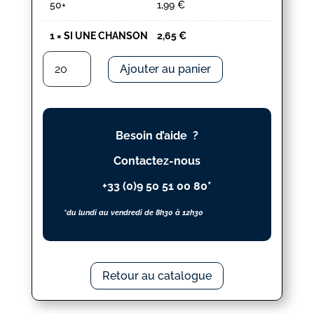
50+
1,99
€
1
×
SI UNE CHANSON
2,65
€
quantité
Ajouter au panier
de
SI
UNE
CHANSON
Besoin d’aide ?
Contactez-nous
+33 (0)9 50 51 00 80*
*du lundi au vendredi de 8h30 à 12h30
Retour au catalogue