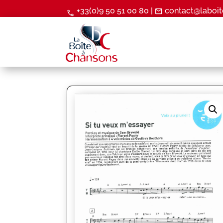
+33(0)9 50 51 00 80 |
contact@laboit
mail
call