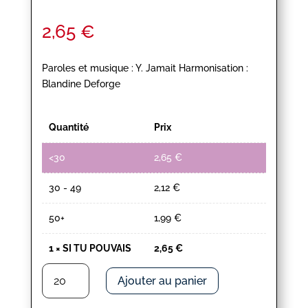
2,65
€
Paroles et musique : Y. Jamait Harmonisation :
Blandine Deforge
Quantité
Prix
<30
2,65
€
30 - 49
2,12
€
50+
1,99
€
1
×
SI TU POUVAIS
2,65
€
quantité
Ajouter au panier
de
SI