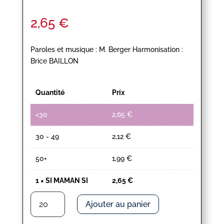
2,65
€
Paroles et musique : M. Berger Harmonisation :
Brice BAILLON
Quantité
Prix
<30
2,65
€
30 - 49
2,12
€
50+
1,99
€
1
×
SI MAMAN SI
2,65
€
quantité
Ajouter au panier
de
SI