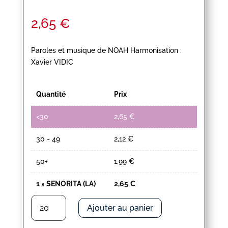
2,65
€
Paroles et musique de NOAH Harmonisation :
Xavier VIDIC
Quantité
Prix
<30
2,65
€
30 - 49
2,12
€
50+
1,99
€
1
×
SENORITA (LA)
2,65
€
quantité
Ajouter au panier
de
SENORITA