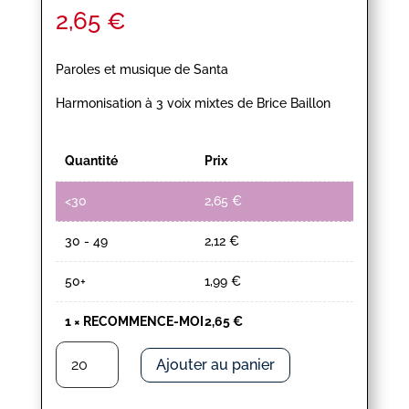
2,65
€
Paroles et musique de Santa
Harmonisation à 3 voix mixtes de Brice Baillon
Quantité
Prix
<30
2,65
€
30 - 49
2,12
€
50+
1,99
€
1
×
RECOMMENCE-MOI
2,65
€
quantité
Ajouter au panier
de
RECOMMENCE-