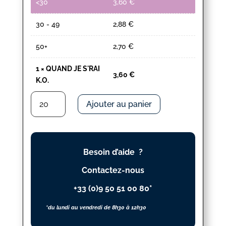
<30
3,60
€
30 - 49
2,88
€
50+
2,70
€
1
×
QUAND JE S'RAI
3,60
€
K.O.
quantité
Ajouter au panier
de
QUAND
JE
S'RAI
Besoin d’aide ?
K.O.
Contactez-nous
+33 (0)9 50 51 00 80*
*du lundi au vendredi de 8h30 à 12h30