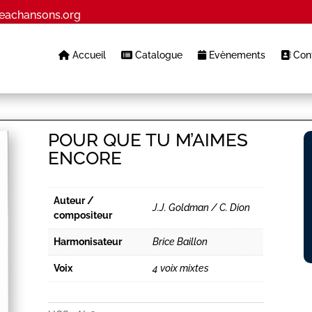
eachansons.org
Accueil
Catalogue
Evènements
Cont
POUR QUE TU M’AIMES
ENCORE
Auteur /
J.J. Goldman / C. Dion
compositeur
Harmonisateur
Brice Baillon
Voix
4 voix mixtes