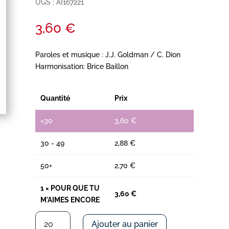
UGS :
AI167221
3,60
€
Paroles et musique : J.J. Goldman / C. Dion
Harmonisation: Brice Baillon
Quantité
Prix
<30
3,60
€
30 - 49
2,88
€
50+
2,70
€
1
×
POUR QUE TU
3,60
€
M'AIMES ENCORE
quantité
Ajouter au panier
de