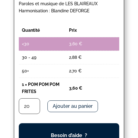
Paroles et musique de LES BLAIREAUX
Harmonisation : Blandine DEFORGE
Quantité
Prix
<30
3,60
€
30 - 49
2,88
€
50+
2,70
€
1
×
POM POM POM
3,60
€
FRITES
quantité
Ajouter au panier
de
POM
POM
POM
Besoin d’aide ?
FRITES