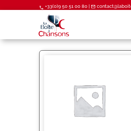
+33(0)9 50 51 00 80 |
contact@laboit
mail
call