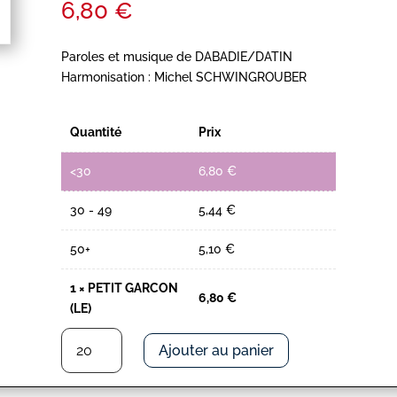
6,80
€
Paroles et musique de DABADIE/DATIN
Harmonisation : Michel SCHWINGROUBER
Quantité
Prix
<30
6,80
€
30 - 49
5,44
€
50+
5,10
€
1
×
PETIT GARCON
6,80
€
(LE)
quantité
Ajouter au panier
de
PETIT