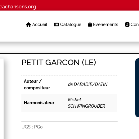
eachansons.org
Accueil
Catalogue
Evènements
Cont
PETIT GARCON (LE)
Auteur /
de DABADIE/DATIN
compositeur
Michel
Harmonisateur
SCHWINGROUBER
UGS :
PG0