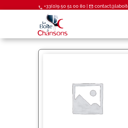
+33(0)9 50 51 00 80 |
contact@laboit
mail
call