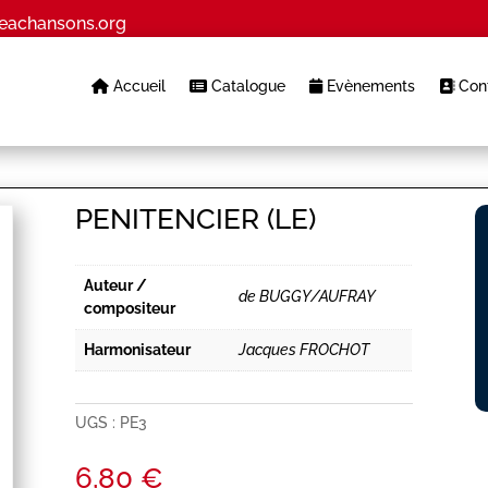
eachansons.org
Accueil
Catalogue
Evènements
Cont
PENITENCIER (LE)
Auteur /
de BUGGY/AUFRAY
compositeur
Harmonisateur
Jacques FROCHOT
UGS :
PE3
6,80
€