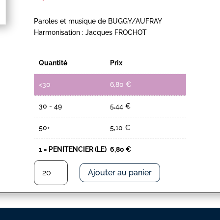
Paroles et musique de BUGGY/AUFRAY
Harmonisation : Jacques FROCHOT
Quantité
Prix
<30
6,80
€
30 - 49
5,44
€
50+
5,10
€
1
×
PENITENCIER (LE)
6,80
€
quantité
Ajouter au panier
de
PENITENCIER
(LE)