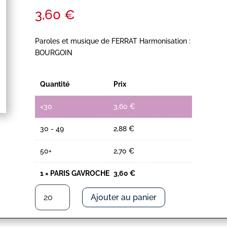
3,60
€
Paroles et musique de FERRAT Harmonisation :
BOURGOIN
Quantité
Prix
<30
3,60
€
30 - 49
2,88
€
50+
2,70
€
1
×
PARIS GAVROCHE
3,60
€
quantité
Ajouter au panier
de
PARIS
GAVROCHE