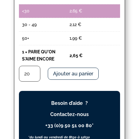
<30
2,65
€
30 - 49
2,12
€
50+
1,99
€
1
×
PARIE QU'ON
2,65
€
S'AIME ENCORE
quantité
Ajouter au panier
de
PARIE
QU'ON
S'AIME
Besoin d’aide ?
ENCORE
Contactez-nous
+33 (0)9 50 51 00 80*
*du lundi au vendredi de 8h30 à 12h30